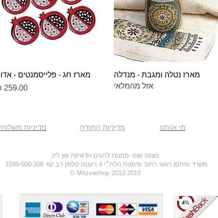
תצוגה מהירה
תצוגה מהירה
מארז נטלה ומגבת - מנדלה
מארז חג - פלייסמנטים - אדו
אזל מהמלאי
מחיר
מי אנחנו
מדיניות החזרה
מדיניות משלוחי
מצווה שופ- מתנות לחגים ויודאיקה און ליין
משרד ומחסן ראשי רחוב סימטת הלח״י 4 רעננה טלפון רב קווי 1599-500-308
2012-2019 Mitzvashop ©