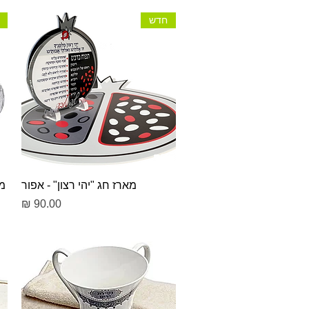
חדש
תצוגה מהירה
מארז חג "יהי רצון" - אפור
מא
מחיר