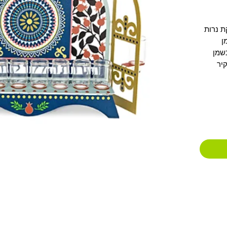
ת נרות
ן
שמן
קיר