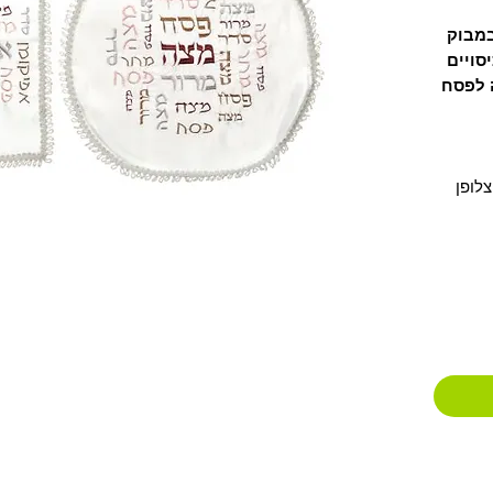
ע
במבוק
סויים
 לפסח
לופן