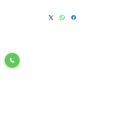
חדש
קערת סדר
צבעונית