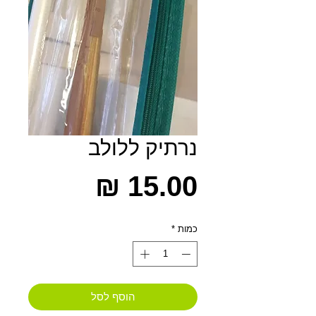
נרתיק ללולב
מחיר
כמות
*
הוסף לסל