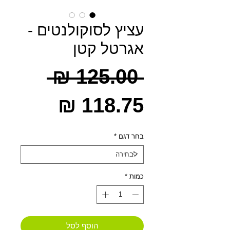
עציץ לסוקולנטים -
אגרטל קטן
מחיר
 ‏125.00 ‏₪ 
מחיר
רגיל
מבצע
בחר דגם
*
כמות
*
הוסף לסל